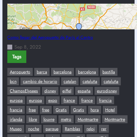
Como llegar del Aeropuerto de París al Centro
Sep 8, 2022
Tags
Aeropuerto
barca
barcelona
barcelona
bastilla
bcn
cambio de horario
catalan
cataluña
cataluña
ChampsElysees
disney
eiffel
españa
eurodisney
europa
europa
expo
france
france
francia
francia
free
free
Gratis
Gratis
hora
Hotel
irlanda
libre
louvre
metro
Montmartre
Montmartre
Museo
noche
parque
Ramblas
reloj
rer