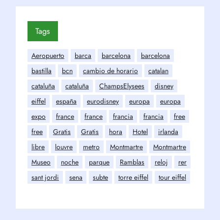
Tags
Aeropuerto
barca
barcelona
barcelona
bastilla
bcn
cambio de horario
catalan
cataluña
cataluña
ChampsElysees
disney
eiffel
españa
eurodisney
europa
europa
expo
france
france
francia
francia
free
free
Gratis
Gratis
hora
Hotel
irlanda
libre
louvre
metro
Montmartre
Montmartre
Museo
noche
parque
Ramblas
reloj
rer
sant jordi
sena
subte
torre eiffel
tour eiffel