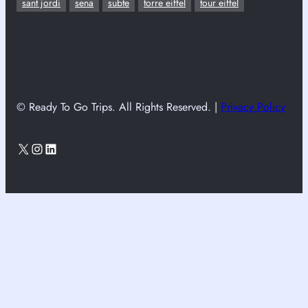
sant jordi
sena
subte
torre eiffel
tour eiffel
© Ready To Go Trips. All Rights Reserved. |
Privacy Policy
X
Instagram
LinkedIn