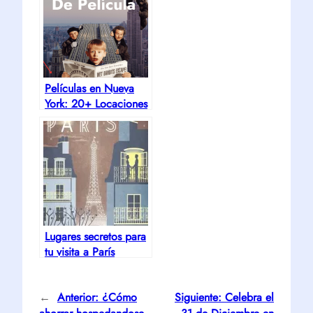
Películas en Nueva
York: 20+ Locaciones
Famosas + Mapa
2026
Lugares secretos para
tu visita a París
←
Anterior:
¿Cómo
Siguiente:
Celebra el