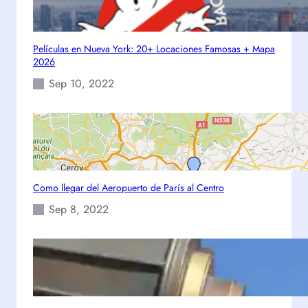
A
r
t
Películas en Nueva York: 20+ Locaciones Famosas + Mapa
e
2026
s
Sep 10, 2022
D
e
c
o
r
a
t
Como llegar del Aeropuerto de París al Centro
i
Sep 8, 2022
v
a
s