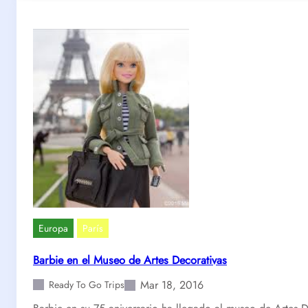
l
p
r
i
n
c
i
p
i
t
o
e
n
C
h
Europa
París
a
m
Barbie en el Museo de Artes Decorativas
p
Mar 18, 2016
s
Ready To Go Trips
E