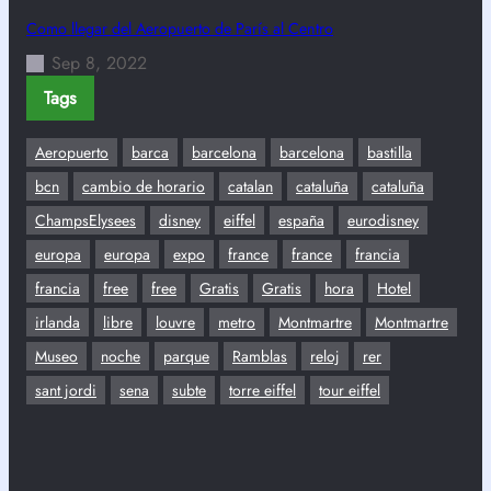
Como llegar del Aeropuerto de París al Centro
Sep 8, 2022
Tags
Aeropuerto
barca
barcelona
barcelona
bastilla
bcn
cambio de horario
catalan
cataluña
cataluña
ChampsElysees
disney
eiffel
españa
eurodisney
europa
europa
expo
france
france
francia
francia
free
free
Gratis
Gratis
hora
Hotel
irlanda
libre
louvre
metro
Montmartre
Montmartre
Museo
noche
parque
Ramblas
reloj
rer
sant jordi
sena
subte
torre eiffel
tour eiffel