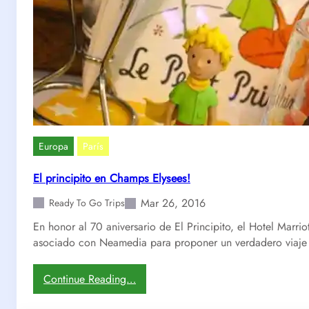
Europa
París
El principito en Champs Elysees!
Mar 26, 2016
Ready To Go Trips
En honor al 70 aniversario de El Principito, el Hotel Marri
asociado con Neamedia para proponer un verdadero viaje
:
Continue Reading…
E