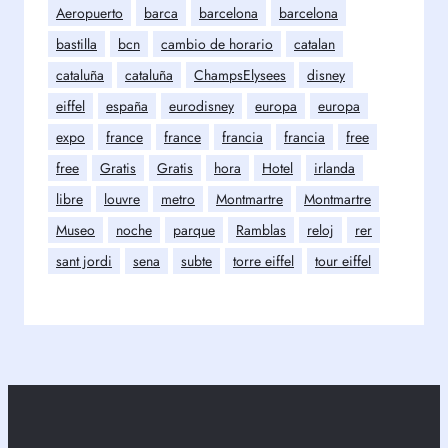
Aeropuerto
barca
barcelona
barcelona
bastilla
bcn
cambio de horario
catalan
cataluña
cataluña
ChampsElysees
disney
eiffel
españa
eurodisney
europa
europa
expo
france
france
francia
francia
free
free
Gratis
Gratis
hora
Hotel
irlanda
libre
louvre
metro
Montmartre
Montmartre
Museo
noche
parque
Ramblas
reloj
rer
sant jordi
sena
subte
torre eiffel
tour eiffel