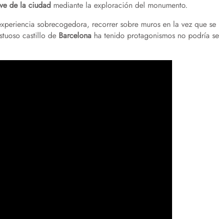
ave de la ciudad
mediante la exploración del monumento.
experiencia sobrecogedora, recorrer sobre muros en la vez que se
stuoso castillo de
Barcelona
ha tenido protagonismos no podría se