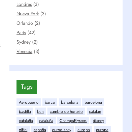
Londres
(3)
Nueva York
(3)
Orlando
(2)
París
(42)
Sydney
(2)
s
Venecia
(3)
Tags
Aeropuerto
barca
barcelona
barcelona
bastilla
bcn
cambio de horario
catalan
cataluña
cataluña
ChampsElysees
disney
eiffel
españa
eurodisney
europa
europa