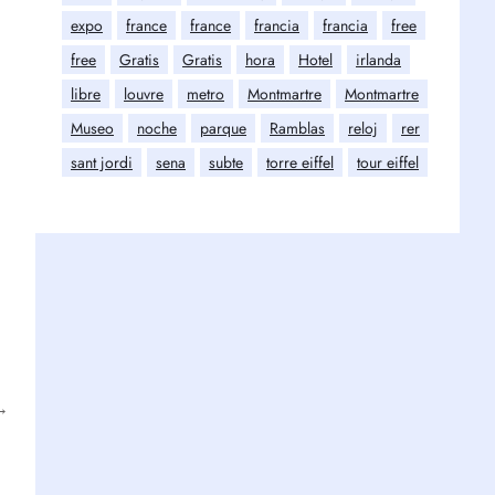
expo
france
france
francia
francia
free
free
Gratis
Gratis
hora
Hotel
irlanda
libre
louvre
metro
Montmartre
Montmartre
Museo
noche
parque
Ramblas
reloj
rer
sant jordi
sena
subte
torre eiffel
tour eiffel
→