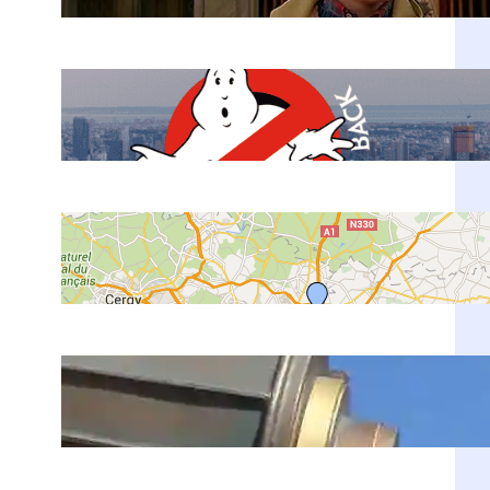
Ene 22, 2026
Películas en Nueva York: 20+
Locaciones Famosas + Mapa 2026
Sep 10, 2022
Como llegar del Aeropuerto de
París al Centro
Sep 8, 2022
¿Vale la pena ir a Euro Disney en
París?
Ago 27, 2021