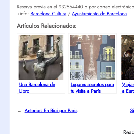
Reserva previa en el 932564440 o por correo electrónico
+info:
Barcelona Cultura
/
Ayuntamiento de Barcelona
Artículos Relacionados:
Una Barcelona de
Lugares secretos para
Viaja
Libro
tu visita a París
a Eur
←
Anterior:
En Bici por Paris
S
Read