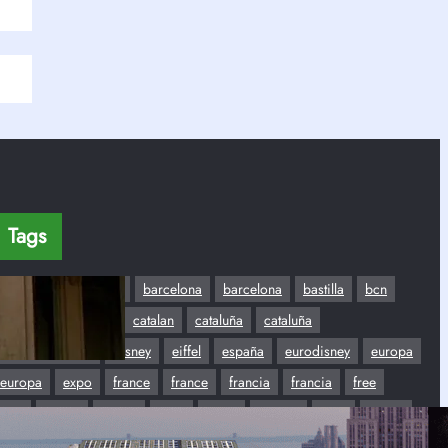
Tags
Aeropuerto
barca
barcelona
barcelona
bastilla
bcn
cambio de horario
catalan
cataluña
cataluña
ChampsElysees
disney
eiffel
españa
eurodisney
europa
europa
expo
france
france
francia
francia
free
free
Gratis
Gratis
hora
Hotel
irlanda
libre
louvre
metro
Montmartre
Montmartre
Museo
noche
parque