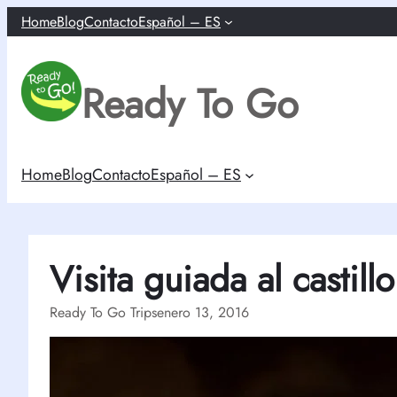
Saltar
Home
Blog
Contacto
Español – ES
al
contenido
Ready To Go
Home
Blog
Contacto
Español – ES
Visita guiada al castill
Ready To Go Trips
enero 13, 2016