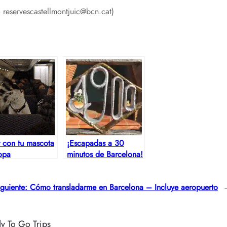
 reservescastellmontjuic@bcn.cat)
r con tu mascota
¡Escapadas a 30
opa
minutos de Barcelona!
iguiente:
Cómo transladarme en Barcelona – Incluye aeropuerto
y To Go Trips