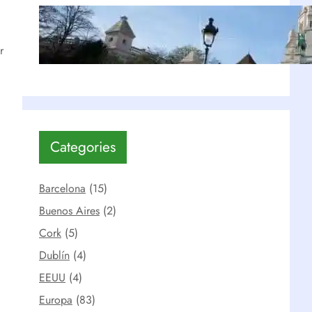
Montmartre: Top 5 de lugares
imperdibles | París
r
Ago 15, 2019
Categories
Barcelona
(15)
Buenos Aires
(2)
Cork
(5)
Dublín
(4)
EEUU
(4)
Europa
(83)