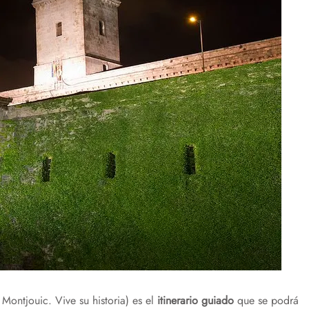
Montjouic. Vive su historia) es el
itinerario guiado
que se podrá