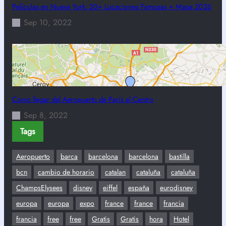
Películas en Nueva York: 20+ Locaciones Famosas + Mapa 2026
Sep 10, 2022
Como llegar del Aeropuerto de París al Centro
Sep 8, 2022
Tags
Aeropuerto
barca
barcelona
barcelona
bastilla
bcn
cambio de horario
catalan
cataluña
cataluña
ChampsElysees
disney
eiffel
españa
eurodisney
europa
europa
expo
france
france
francia
francia
free
free
Gratis
Gratis
hora
Hotel