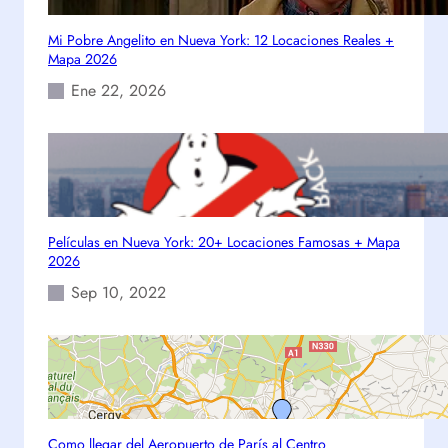
g
s
o
q
Mi Pobre Angelito en Nueva York: 12 Locaciones Reales +
–
u
Mapa 2026
T
e
Ene 22, 2026
r
s
a
a
n
b
s
e
p
r
o
r
Películas en Nueva York: 20+ Locaciones Famosas + Mapa
t
2026
e
Sep 10, 2022
e
n
P
a
r
i
s
Como llegar del Aeropuerto de París al Centro