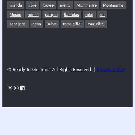
irlanda
libre
louvre
metro
Montmartre
Montmartre
Museo
noche
parque
Ramblas
reloj
rer
sant jordi
sena
subte
torre eiffel
tour eiffel
© Ready To Go Trips. All Rights Reserved. |
Privacy Policy
X
Instagram
LinkedIn