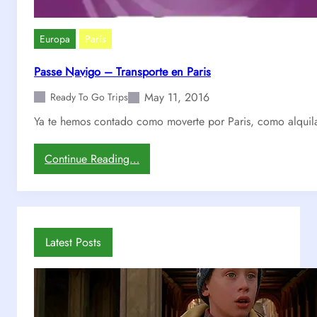
n
P
a
Europa
París
r
i
Passe Navigo – Transporte en Paris
s
May 11, 2016
–
Ready To Go Trips
T
Ya te hemos contado como moverte por Paris, como alquila
O
D
:
Continue Reading…
O
P
l
a
o
s
q
s
u
e
Latest Posts
e
N
t
a
e
v
n
i
e