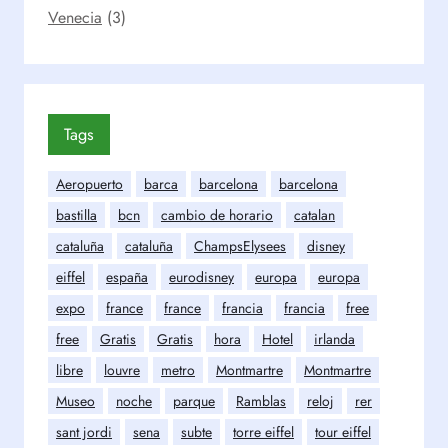
Venecia
(3)
Tags
Aeropuerto
barca
barcelona
barcelona
bastilla
bcn
cambio de horario
catalan
cataluña
cataluña
ChampsElysees
disney
eiffel
españa
eurodisney
europa
europa
expo
france
france
francia
francia
free
free
Gratis
Gratis
hora
Hotel
irlanda
libre
louvre
metro
Montmartre
Montmartre
Museo
noche
parque
Ramblas
reloj
rer
sant jordi
sena
subte
torre eiffel
tour eiffel