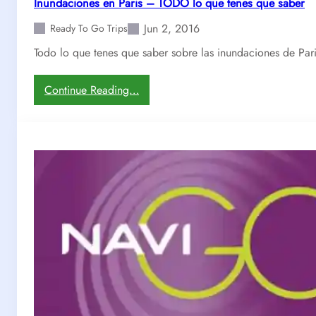
Inundaciones en Paris – TODO lo que tenes que saber
r
Jun 2, 2016
ó
Ready To Go Trips
!
Todo lo que tenes que saber sobre las inundaciones de Pari
–
P
:
Continue Reading…
a
I
r
n
i
u
s
n
N
d
o
a
v
c
e
i
d
o
a
n
d
e
e
s
s
e