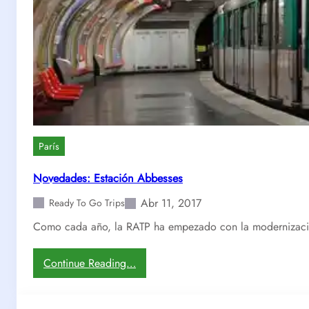
París
Novedades: Estación Abbesses
Abr 11, 2017
Ready To Go Trips
Como cada año, la RATP ha empezado con la modernización
:
Continue Reading…
N
o