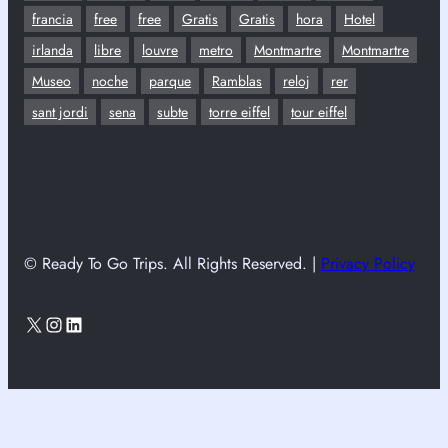
francia
free
free
Gratis
Gratis
hora
Hotel
irlanda
libre
louvre
metro
Montmartre
Montmartre
Museo
noche
parque
Ramblas
reloj
rer
sant jordi
sena
subte
torre eiffel
tour eiffel
© Ready To Go Trips. All Rights Reserved. |
Privacy Policy
X
Instagram
LinkedIn