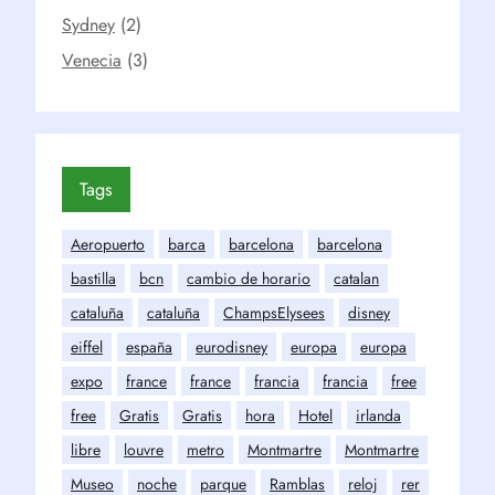
Sydney
(2)
Venecia
(3)
Tags
Aeropuerto
barca
barcelona
barcelona
bastilla
bcn
cambio de horario
catalan
cataluña
cataluña
ChampsElysees
disney
eiffel
españa
eurodisney
europa
europa
expo
france
france
francia
francia
free
free
Gratis
Gratis
hora
Hotel
irlanda
libre
louvre
metro
Montmartre
Montmartre
Museo
noche
parque
Ramblas
reloj
rer