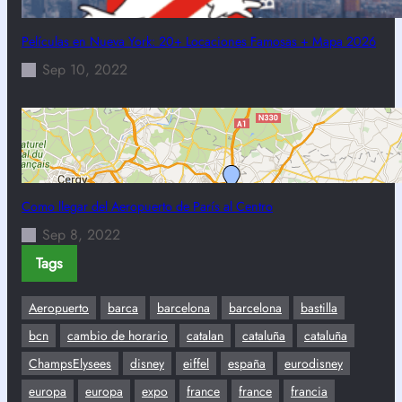
Películas en Nueva York: 20+ Locaciones Famosas + Mapa 2026
Sep 10, 2022
Como llegar del Aeropuerto de París al Centro
Sep 8, 2022
Tags
Aeropuerto
barca
barcelona
barcelona
bastilla
bcn
cambio de horario
catalan
cataluña
cataluña
ChampsElysees
disney
eiffel
españa
eurodisney
europa
europa
expo
france
france
francia