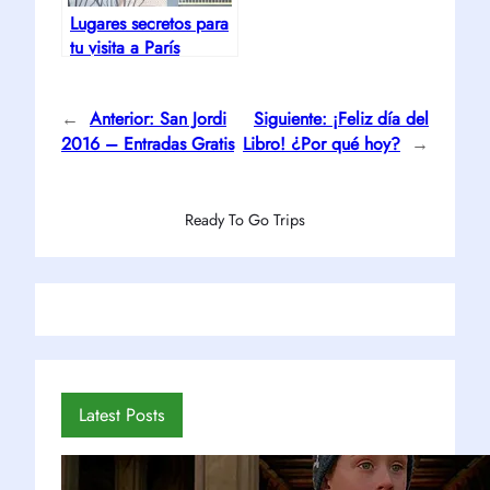
Lugares secretos para
tu visita a París
←
Anterior:
San Jordi
Siguiente:
¡Feliz día del
2016 – Entradas Gratis
Libro! ¿Por qué hoy?
→
Ready To Go Trips
Latest Posts