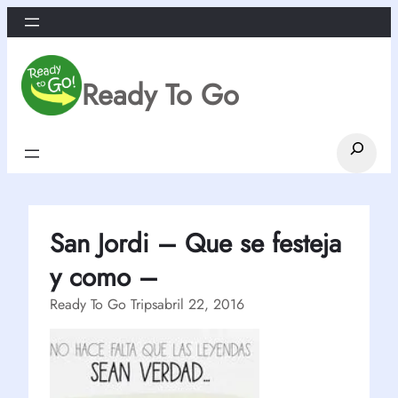
Saltar
al
contenido
Ready To Go
Search
San Jordi – Que se festeja
y como –
Ready To Go Trips
abril 22, 2016