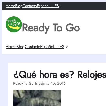
Saltar
Home
Blog
Contacto
Español – ES
al
contenido
Ready To Go
Home
Blog
Contacto
Español – ES
¿Qué hora es? Relojes
Ready To Go Trips
junio 10, 2016