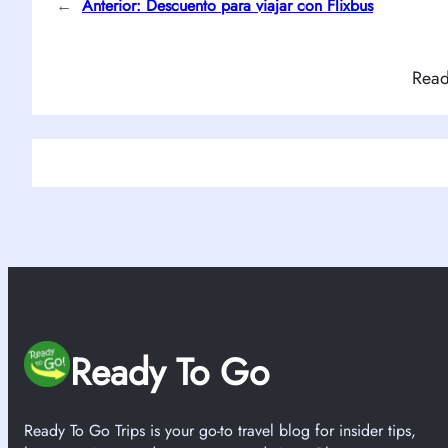
←
Anterior:
Descuento para viajar con Flixbus
Read
Ready To Go
Ready To Go Trips is your go-to travel blog for insider tips,