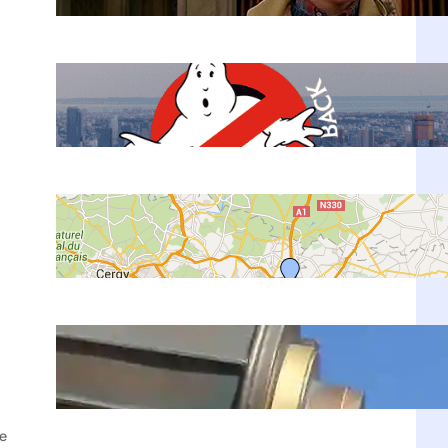
Ene 22, 2026
Películas en Nueva York: 20+
Locaciones Famosas + Mapa 2026
Sep 10, 2022
Como llegar del Aeropuerto de
París al Centro
Sep 8, 2022
¿Vale la pena ir a Euro Disney en
París?
Ago 27, 2021
de