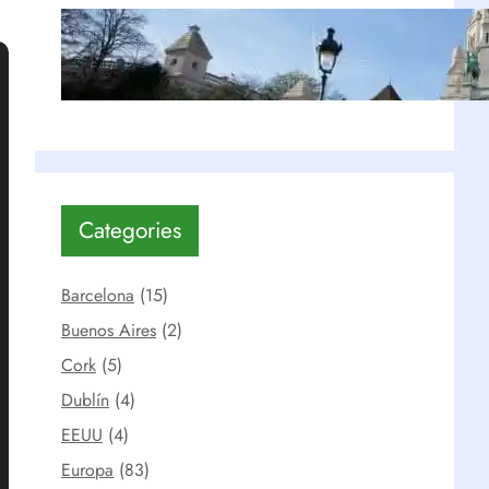
Montmartre: Top 5 de lugares
imperdibles | París
Ago 15, 2019
Categories
Barcelona
(15)
Buenos Aires
(2)
Cork
(5)
Dublín
(4)
EEUU
(4)
Europa
(83)