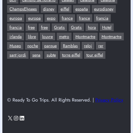
ChampsElysees
disney
eiffel
españa
eurodisney
europa
europa
expo
france
france
francia
francia
free
free
Gratis
Gratis
hora
Hotel
irlanda
libre
louvre
metro
Montmartre
Montmartre
Museo
noche
parque
Ramblas
reloj
rer
sant jordi
sena
subte
torre eiffel
tour eiffel
© Ready To Go Trips. All Rights Reserved. |
Privacy Policy
X
Instagram
LinkedIn