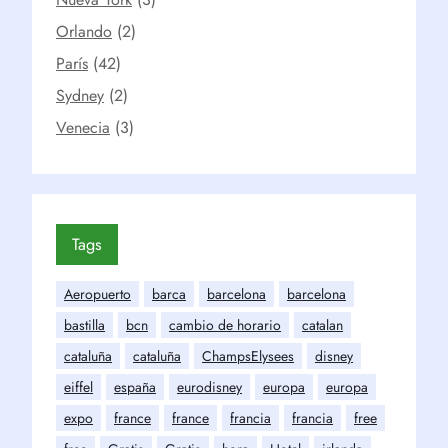
Orlando
(2)
París
(42)
Sydney
(2)
Venecia
(3)
Tags
Aeropuerto
barca
barcelona
barcelona
bastilla
bcn
cambio de horario
catalan
cataluña
cataluña
ChampsElysees
disney
eiffel
españa
eurodisney
europa
europa
expo
france
france
francia
francia
free