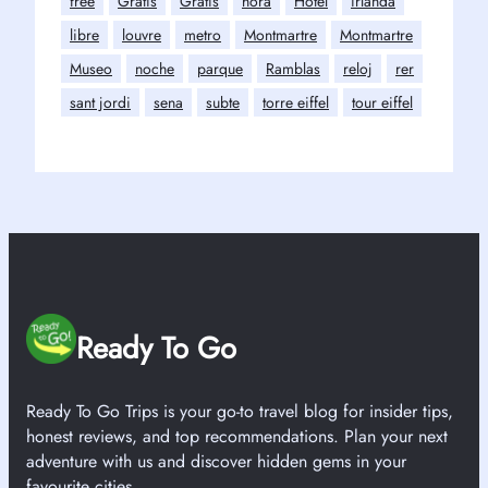
free
Gratis
Gratis
hora
Hotel
irlanda
libre
louvre
metro
Montmartre
Montmartre
Museo
noche
parque
Ramblas
reloj
rer
sant jordi
sena
subte
torre eiffel
tour eiffel
Ready To Go
Ready To Go Trips is your go-to travel blog for insider tips,
honest reviews, and top recommendations. Plan your next
adventure with us and discover hidden gems in your
favourite cities.