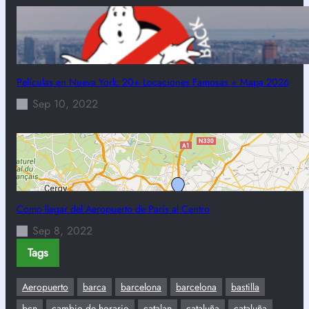
Películas en Nueva York: 20+ Locaciones Famosas + Mapa 2026
Sep 10, 2022
Como llegar del Aeropuerto de París al Centro
Sep 8, 2022
Tags
Aeropuerto
barca
barcelona
barcelona
bastilla
bcn
cambio de horario
catalan
cataluña
cataluña