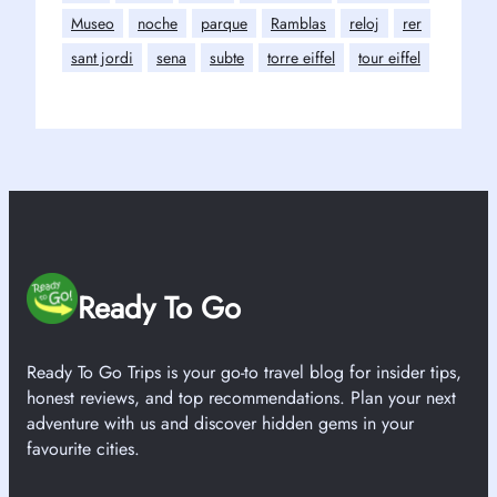
Museo
noche
parque
Ramblas
reloj
rer
sant jordi
sena
subte
torre eiffel
tour eiffel
Ready To Go
Ready To Go Trips is your go-to travel blog for insider tips,
honest reviews, and top recommendations. Plan your next
adventure with us and discover hidden gems in your
favourite cities.