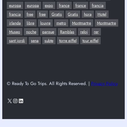
europa
europa
expo
france
france
francia
francia
free
free
Gratis
Gratis
hora
Hotel
irlanda
libre
louvre
metro
Montmartre
Montmartre
Museo
noche
parque
Ramblas
reloj
rer
sant jordi
sena
subte
torre eiffel
tour eiffel
© Ready To Go Trips. All Rights Reserved. |
Privacy Policy
X
Instagram
LinkedIn