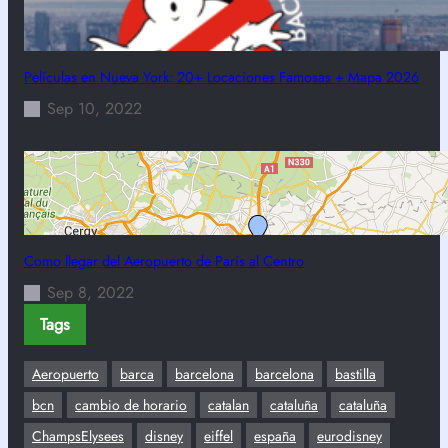
Películas en Nueva York: 20+ Locaciones Famosas + Mapa 2026
Sep 10, 2022
Como llegar del Aeropuerto de París al Centro
Sep 8, 2022
Tags
Aeropuerto
barca
barcelona
barcelona
bastilla
bcn
cambio de horario
catalan
cataluña
cataluña
ChampsElysees
disney
eiffel
españa
eurodisney