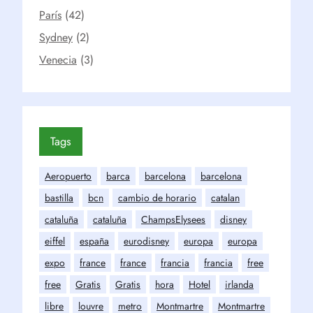
París
(42)
Sydney
(2)
Venecia
(3)
Tags
Aeropuerto
barca
barcelona
barcelona
bastilla
bcn
cambio de horario
catalan
cataluña
cataluña
ChampsElysees
disney
eiffel
españa
eurodisney
europa
europa
expo
france
france
francia
francia
free
free
Gratis
Gratis
hora
Hotel
irlanda
libre
louvre
metro
Montmartre
Montmartre