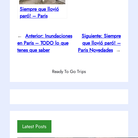
Siempre que llovió
paró! – Paris
Novedades
←
Anterior:
Inundaciones
Siguiente:
Siempre
en Paris – TODO lo que
que llovió paró! –
tenes que saber
Paris Novedades
→
Ready To Go Trips
Latest Posts