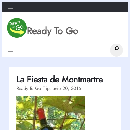
Saltar
al
contenido
Ready To Go
Search
La Fiesta de Montmartre
Ready To Go Trips
junio 20, 2016