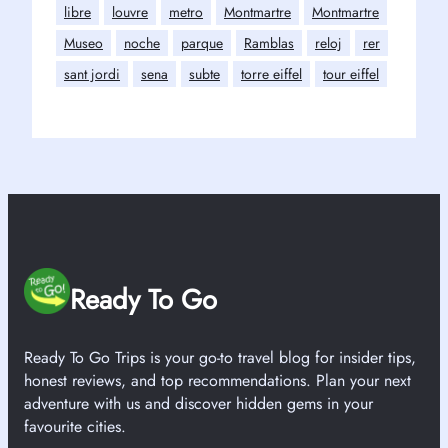
libre
louvre
metro
Montmartre
Montmartre
Museo
noche
parque
Ramblas
reloj
rer
sant jordi
sena
subte
torre eiffel
tour eiffel
Ready To Go
Ready To Go Trips is your go-to travel blog for insider tips,
honest reviews, and top recommendations. Plan your next
adventure with us and discover hidden gems in your
favourite cities.