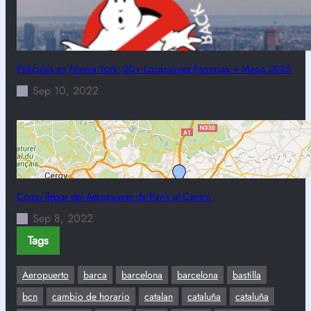
Películas en Nueva York: 20+ Locaciones Famosas + Mapa 2026
Sep 10, 2022
Como llegar del Aeropuerto de París al Centro
Sep 8, 2022
Tags
Aeropuerto
barca
barcelona
barcelona
bastilla
bcn
cambio de horario
catalan
cataluña
cataluña