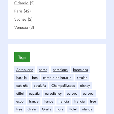
Orlando
(2)
París
(42)
Sydney
(2)
Venecia
(3)
Tags
Aeropuerto
barca
barcelona
barcelona
bastilla
bcn
cambio de horario
catalan
cataluña
cataluña
ChampsElysees
disney
eiffel
españa
eurodisney
europa
europa
expo
france
france
francia
francia
free
free
Gratis
Gratis
hora
Hotel
irlanda