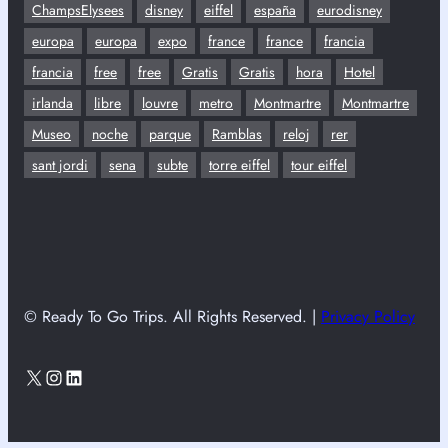
ChampsElysees
disney
eiffel
españa
eurodisney
europa
europa
expo
france
france
francia
francia
free
free
Gratis
Gratis
hora
Hotel
irlanda
libre
louvre
metro
Montmartre
Montmartre
Museo
noche
parque
Ramblas
reloj
rer
sant jordi
sena
subte
torre eiffel
tour eiffel
© Ready To Go Trips. All Rights Reserved. |
Privacy Policy
X
Instagram
LinkedIn