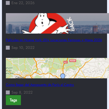
Ene 22, 2026
Películas en Nueva York: 20+ Locaciones Famosas + Mapa 2026
Sep 10, 2022
Como llegar del Aeropuerto de París al Centro
Sep 8, 2022
Tags