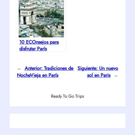
10 ECOnsejos para
disfrutar París
←
Anterior:
Tradiciones de
Siguiente:
Un nuevo
NocheVieja en París
sol en Paris
→
Ready To Go Trips