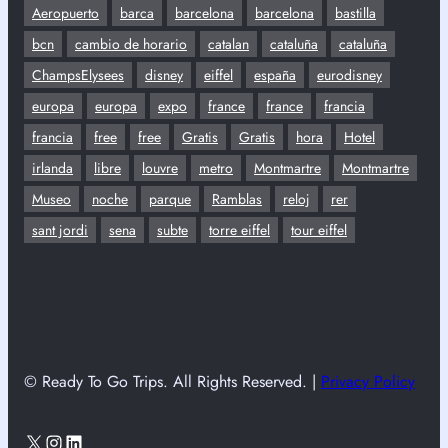
Aeropuerto
barca
barcelona
barcelona
bastilla
bcn
cambio de horario
catalan
cataluña
cataluña
ChampsElysees
disney
eiffel
españa
eurodisney
europa
europa
expo
france
france
francia
francia
free
free
Gratis
Gratis
hora
Hotel
irlanda
libre
louvre
metro
Montmartre
Montmartre
Museo
noche
parque
Ramblas
reloj
rer
sant jordi
sena
subte
torre eiffel
tour eiffel
© Ready To Go Trips. All Rights Reserved. |
Privacy Policy
X
Instagram
LinkedIn