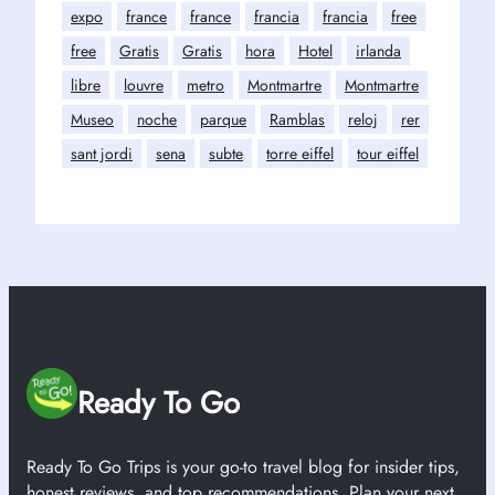
expo
france
france
francia
francia
free
free
Gratis
Gratis
hora
Hotel
irlanda
libre
louvre
metro
Montmartre
Montmartre
Museo
noche
parque
Ramblas
reloj
rer
sant jordi
sena
subte
torre eiffel
tour eiffel
Ready To Go
Ready To Go Trips is your go-to travel blog for insider tips,
honest reviews, and top recommendations. Plan your next