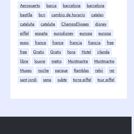
Aeropuerto
barca
barcelona
barcelona
bastilla
bcn
cambio de horario
catalan
cataluña
cataluña
ChampsElysees
disney
eiffel
españa
eurodisney
europa
europa
expo
france
france
francia
francia
free
free
Gratis
Gratis
hora
Hotel
irlanda
libre
louvre
metro
Montmartre
Montmartre
Museo
noche
parque
Ramblas
reloj
rer
sant jordi
sena
subte
torre eiffel
tour eiffel