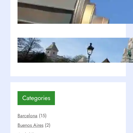
¿Vale la pena ir a Euro Disney en
París?
Ago 27, 2021
Montmartre: Top 5 de lugares
imperdibles | París
Ago 15, 2019
Categories
Barcelona
(15)
Buenos Aires
(2)