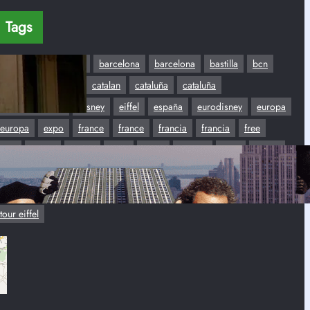
Tags
Aeropuerto
barca
barcelona
barcelona
bastilla
bcn
cambio de horario
catalan
cataluña
cataluña
ChampsElysees
disney
eiffel
españa
eurodisney
europa
europa
expo
france
france
francia
francia
free
free
Gratis
Gratis
hora
Hotel
irlanda
libre
louvre
metro
Montmartre
Montmartre
Museo
noche
parque
Ramblas
reloj
rer
sant jordi
sena
subte
torre eiffel
tour eiffel