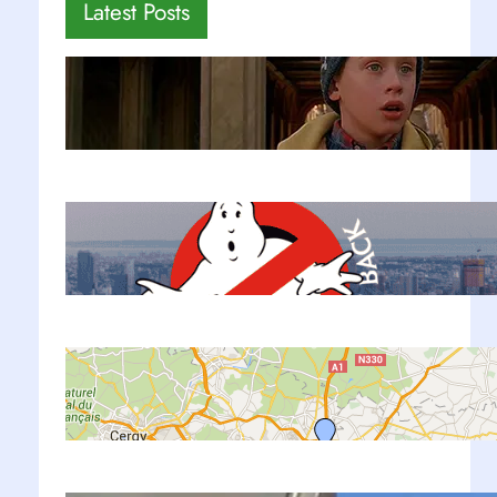
Latest Posts
Mi Pobre Angelito en Nueva York:
12 Locaciones Reales + Mapa 2026
Ene 22, 2026
Películas en Nueva York: 20+
Locaciones Famosas + Mapa 2026
Sep 10, 2022
Como llegar del Aeropuerto de
París al Centro
Sep 8, 2022