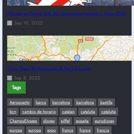
Películas en Nueva York: 20+ Locaciones Famosas + Mapa 2026
Sep 10, 2022
Como llegar del Aeropuerto de París al Centro
Sep 8, 2022
Tags
Aeropuerto
barca
barcelona
barcelona
bastilla
bcn
cambio de horario
catalan
cataluña
cataluña
ChampsElysees
disney
eiffel
españa
eurodisney
europa
europa
expo
france
france
francia