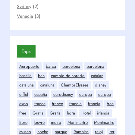
Sydney
(2)
Venecia
(3)
Tags
Aeropuerto
barca
barcelona
barcelona
bastilla
bcn
cambio de horario
catalan
cataluña
cataluña
ChampsElysees
disney
eiffel
españa
eurodisney
europa
europa
expo
france
france
francia
francia
free
free
Gratis
Gratis
hora
Hotel
irlanda
libre
louvre
metro
Montmartre
Montmartre
Museo
noche
parque
Ramblas
reloj
rer