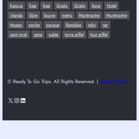
francia
free
free
Gratis
Gratis
hora
Hotel
irlanda
libre
louvre
metro
Montmartre
Montmartre
Museo
noche
parque
Ramblas
reloj
rer
sant jordi
sena
subte
torre eiffel
tour eiffel
© Ready To Go Trips. All Rights Reserved. |
Privacy Policy
X
Instagram
LinkedIn