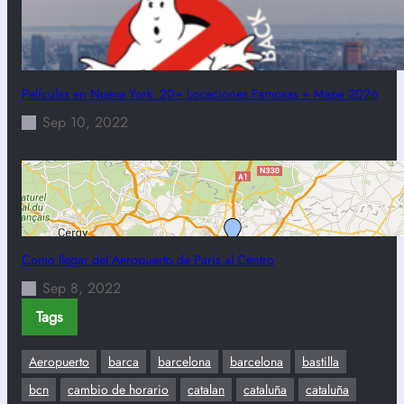
Películas en Nueva York: 20+ Locaciones Famosas + Mapa 2026
Sep 10, 2022
Como llegar del Aeropuerto de París al Centro
Sep 8, 2022
Tags
Aeropuerto
barca
barcelona
barcelona
bastilla
bcn
cambio de horario
catalan
cataluña
cataluña