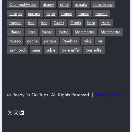
ChampsElysees
disney
eiffel
españa
eurodisney
europa
europa
expo
france
france
francia
francia
free
free
Gratis
Gratis
hora
Hotel
irlanda
libre
louvre
metro
Montmartre
Montmartre
Museo
noche
parque
Ramblas
reloj
rer
sant jordi
sena
subte
torre eiffel
tour eiffel
© Ready To Go Trips. All Rights Reserved. |
Privacy Policy
X
Instagram
LinkedIn