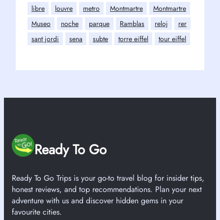
libre
louvre
metro
Montmartre
Montmartre
Museo
noche
parque
Ramblas
reloj
rer
sant jordi
sena
subte
torre eiffel
tour eiffel
Ready To Go
Ready To Go Trips is your go-to travel blog for insider tips,
honest reviews, and top recommendations. Plan your next
adventure with us and discover hidden gems in your
favourite cities.