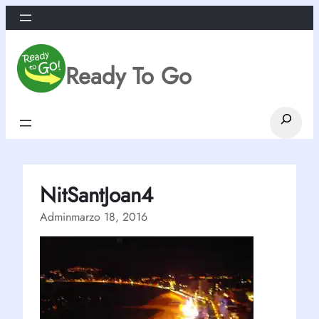
Saltar
al
contenido
Ready To Go
Search
NitSantJoan4
Admin
marzo 18, 2016