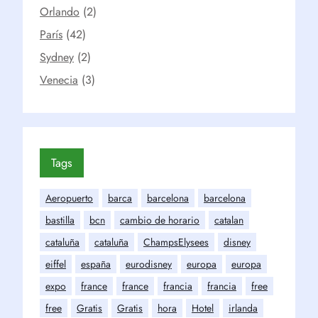
Orlando
(2)
París
(42)
Sydney
(2)
Venecia
(3)
Tags
Aeropuerto
barca
barcelona
barcelona
bastilla
bcn
cambio de horario
catalan
cataluña
cataluña
ChampsElysees
disney
eiffel
españa
eurodisney
europa
europa
expo
france
france
francia
francia
free
free
Gratis
Gratis
hora
Hotel
irlanda